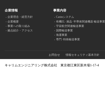
企業情報
事業内容
企業理念・経営方針
Carimシステム
企業概要
有機EL･液晶･半導体関連機器 輸送事業
事業への取り組み
宇宙航空関連輸送事業
拠点紹介・アクセス
国際輸送事業
海運事業
専門･特殊輸送事業
お問合せ
情報セキュリティ基本方針
キャリムエンジニアリング株式会社
東京都江東区新木場1-17-4