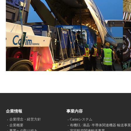
企業情報
事業内容
企業理念・経営方針
Carimシステム
企業概要
有機EL･液晶･半導体関連機器 輸送事業
事業への取り組み
宇宙航空関連輸送事業