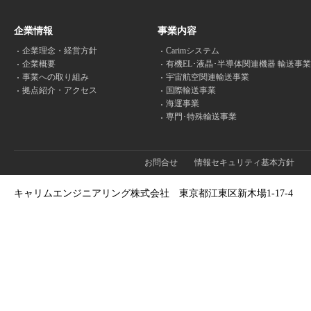
企業情報
事業内容
企業理念・経営方針
Carimシステム
企業概要
有機EL･液晶･半導体関連機器 輸送事業
事業への取り組み
宇宙航空関連輸送事業
拠点紹介・アクセス
国際輸送事業
海運事業
専門･特殊輸送事業
お問合せ
情報セキュリティ基本方針
キャリムエンジニアリング株式会社
東京都江東区新木場1-17-4